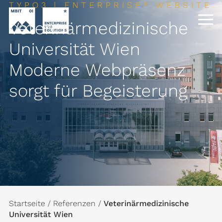
TYPO3 | ENTERPRISE* WEBSITE
Veterinärmedizinische
Universität Wien
Moderne Webpräsenz
sorgt für Begeisterung
Startseite
/
Referenzen
/
Veterinärmedizinische
Universität Wien