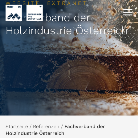
WEBSITE, EXTRANET
Fachverband der
Holzindustrie Österreich
Startseite
/
Referenzen
/
Fachverband der
Holzindustrie Österreich