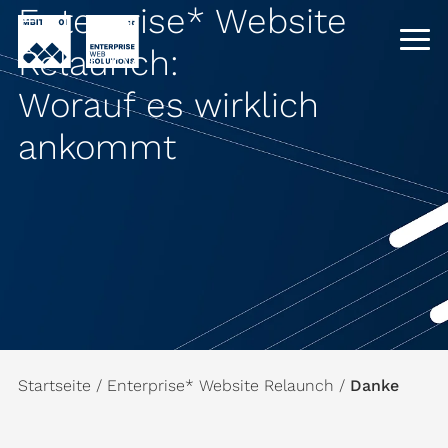
Enterprise* Website
Relaunch:
Worauf es wirklich
ankommt
Startseite
/
Enterprise* Website Relaunch
/
Danke